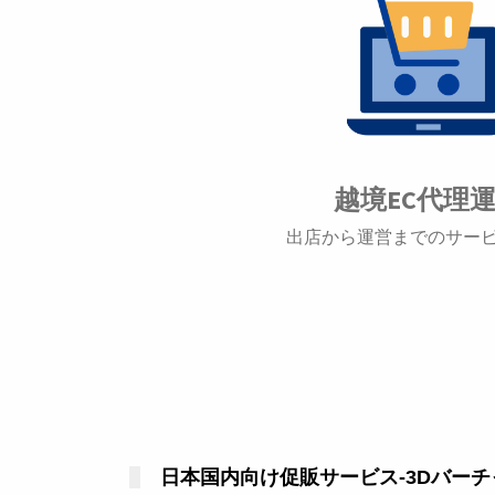
越境EC代理
出店から運営までのサー
日本国内向け促販サービス-3Dバー