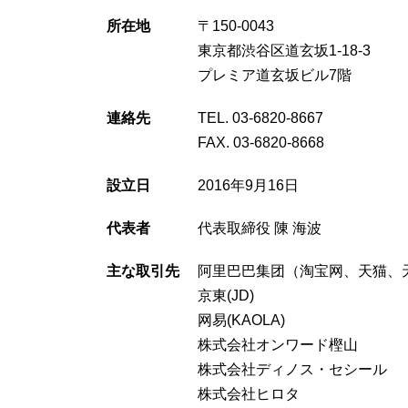
所在地
〒150-0043
東京都渋谷区道玄坂1-18-3
プレミア道玄坂ビル7階
連絡先
TEL. 03-6820-8667
FAX. 03-6820-8668
設立日
2016年9月16日
代表者
代表取締役 陳 海波
主な取引先
阿里巴巴集团（淘宝网、天猫、
京東(JD)
网易(KAOLA)
株式会社オンワード樫山
株式会社ディノス・セシール
株式会社ヒロタ