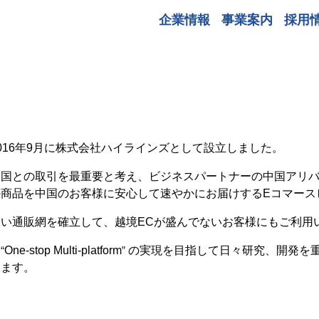
企業情報
事業案内
採用
016年9月に株式会社ハイラインズとして設立しました。
中国との取引を最重要と考え、ビジネスパートナーの中国アリ
の商品を中国のお客様に安心して速やかにお届けするEコマース
しい通販網を確立して、越境ECが盛んでないお客様にもご利用
、
“
One-stop Multi-platform
”
の実現を目指して日々研究、開発を
ります。