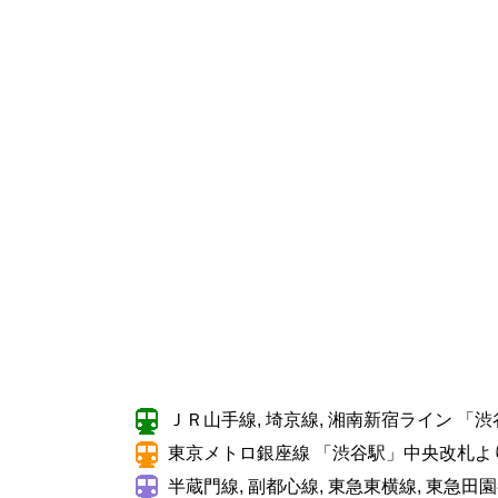
ＪＲ山手線, 埼京線, 湘南新宿ライン 「
東京メトロ銀座線 「渋谷駅」中央改札よ
半蔵門線, 副都心線, 東急東横線, 東急