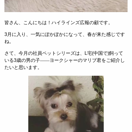
皆さん、こんにちは！ハイラインズ広報の顧です。
3
月に入り、一気にぽかぽかになって、春が来た感じです
ね。
さて、今月の社員ペットシリーズは、
L
宅
(
中国で
)
飼って
いる
3
歳の男の子――ヨークシャーのマリブ君をご紹介し
たいと思います。