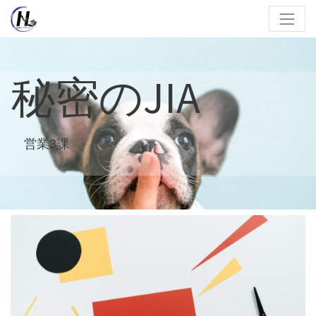
秘密のJIA
営業3課