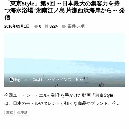
キュービック、株式会社シンフォニア ...
「東京Style」第5回 ～日本最大の集客力を持
つ海水浴場 ‘湘南江ノ島 片瀬西浜海岸から～ 発
信
案件レポ
2016年09月1日
0
8224
High-lines Co.,Ltd., ハイラインズ 広報
今回ユー・シー・エルが制作を手がけた動画「東京Style」
は、日本のモデルやタレントが様々な商品やブランド、今の
流行などを紹介していく番組。 今回は湘南江ノ島にある「海
東京
生中継
の家バブル横丁」片瀬西浜海岸での撮影になります。 【製作
著作】株式会社ユー・シー・エル 【運営協力】杭州玖猫佳品