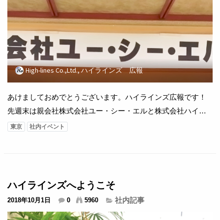
High-lines Co.,Ltd., ハイラインズ 広報
あけましておめでとうございます。ハイラインズ広報です！
先週末は親会社株式会社ユー・シー・エルと株式会社ハイラ
インズの新年会でした！ 今回はなんと箱根の温泉宿に宿泊し
東京
社内イベント
てきました。ちょっと贅沢でしょう～ 新年会を兼ねた宴会、
温泉、また芦ノ湖の絶景を一泊二日で堪能いたしました。 ※
宴会後半、すっかりカラオケモードに入った社員たち。 日本
の歌も、中国の歌も、みんなで歌って踊って...
ハイラインズへようこそ
社内記事
2018年10月1日
0
5960