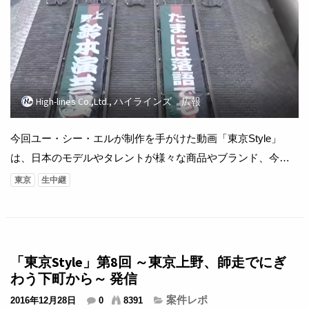
High-lines Co.,Ltd., ハイラインズ 広報
今回ユー・シー・エルが制作を手がけた動画「東京Style」
は、日本のモデルやタレントが様々な商品やブランド、今の
流行などを紹介していく番組。 今回は「上野の店舗取材」の
東京
生中継
特集になります。 【製作著作】株式会社ユー・シー・エル
【運営協力】杭州玖猫佳品网?科技有限公司 【製作協力】株式
会社ジェイ・キュービック、株式会社シンフォニア 鈴本演芸
場 〒１１０－０００５ 東京...
「東京Style」第8回 ～東京上野、師走でにぎ
わう下町から～ 発信
案件レポ
2016年12月28日
0
8391