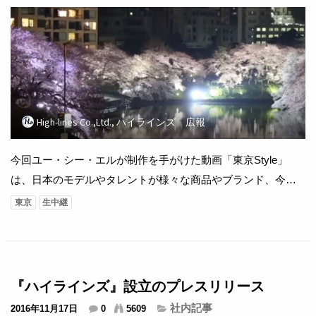
High-lines Co.,Ltd., ハイラインズ 広報
今回ユー・シー・エルが制作を手がけた動画「東京Style」
は、日本のモデルやタレントが様々な商品やブランド、今の
流行などを紹介していく番組。 今回は「東京上野、師走でに
東京
生中継
ぎわう下町から」での撮影になります。 【製作著作】株式会
社ユー・シー・エル 【運営協力】杭州玖猫佳品网?科技有限公
司 【製作協力】株式会社ジェイ・キュービック、株式会社シ
ンフォニア 【Music】 O...
『ハイラインズ』設立のプレスリリース
社内記事
2016年11月17日
0
5609