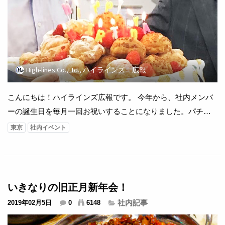
High-lines Co.,Ltd., ハイラインズ 広報
こんにちは！ハイラインズ広報です。 今年から、社内メンバ
ーの誕生日を毎月一回お祝いすることになりました。パチパ
チパチパチ(^0^)/ 早速今月誕生日のお二人にケーキをサプライ
東京
社内イベント
ズ！！おめでとうございます^^ ...
いきなりの旧正月新年会！
社内記事
2019年02月5日
0
6148