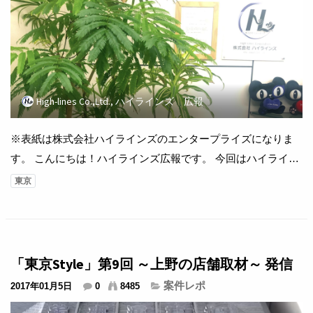
High-lines Co.,Ltd., ハイラインズ 広報
※表紙は株式会社ハイラインズのエンタープライズになりま
す。 こんにちは！ハイラインズ広報です。 今回はハイライン
ズへのアクセス方法を紹介しましょう。 ハイラインズの所在
東京
地は 〒150-0043 東京都渋谷区道玄坂1-18-3 プレミア道玄
坂ビル7階、渋谷駅が最寄り駅です。 渋谷駅山手線ホームから
改札を出るにあたり、「京王井の頭線 渋谷駅」方面というサ
インを目指してお越しください。「京王...
「東京Style」第9回 ～上野の店舗取材～ 発信
案件レポ
2017年01月5日
0
8485