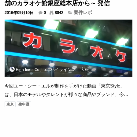
舗のカラオケ館銀座総本店から～ 発信
案件レポ
2016年09月10日
0
8042
High-lines Co.,Ltd., ハイラインズ 広報
今回ユー・シー・エルが制作を手がけた動画「東京Style」
は、日本のモデルやタレントが様々な商品やブランド、今の
流行などを紹介していく番組。 今回は銀座にある「日本最大
東京
生中継
級の豪華な店舗のカラオケ館銀座総本店」での撮影になりま
す。 【製作著作】株式会社ユー・シー・エル 【運営協力】杭
州玖猫佳品网络科技有限公司 【製作協力】株式会社ジェイ・