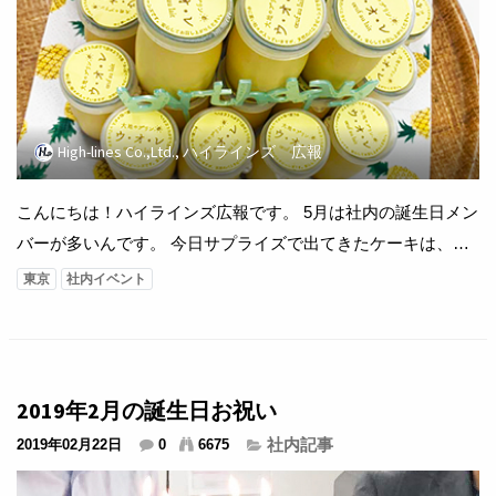
High-lines Co.,Ltd., ハイラインズ 広報
こんにちは！ハイラインズ広報です。 5月は社内の誕生日メン
バーが多いんです。 今日サプライズで出てきたケーキは、ま
さかのプリン(^^♪ 毎月お洒落で美味しいケーキを準備してく
東京
社内イベント
れる総務の皆さん。 毎回バージョンアップしていて驚きま
す。早速美味しく頂きました！ ...
2019年2月の誕生日お祝い
社内記事
2019年02月22日
0
6675