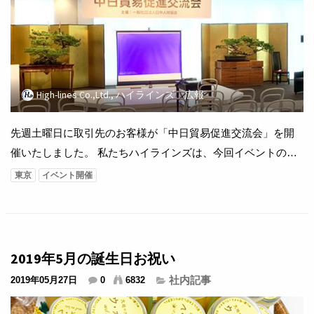
High-lines Co.,Ltd., ハイラインズ 広報
先週土曜日に取引先のお客様が「中日貿易促進交流会」を開
催いたしました。 私たちハイラインズは、今回イベントのメ
インサポート会社であり、イベントの準備及び当日の運営を
東京
イベント開催
担当させていただきました。 お客様の一声で始まったこのイ
ベント、ハイラインズも初めての試みでしたが なんとか大成
功！ イベント名： 中日貿易促進交流会 開催日： 2019年6
月15日 主催： 一般社団法人...
2019年5月の誕生日お祝い
社内記事
2019年05月27日
0
6832