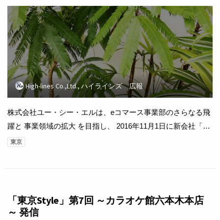
High-lines Co.,Ltd., ハイラインズ 広報
株式会社ユー・シー・エルは、eコマース事業部のさらなる飛
躍と 事業領域の拡大 を目指し、 2016年11月1日に新会社「株
式会社ハイラインズ」を設立いたしました。 越境eコマースに
東京
関わる全ての事業を、当社で展開して行くことをご報告いた
します。 詳細なプレスリリースレポは None [1] こちら* 。 ■
ハイラインズが手掛ける越境eコマース事業 5本の柱 1. 海外
向けプラットフォーム運営 2....
「東京Style」第7回 ～カラオケ館六本木本店
～ 発信