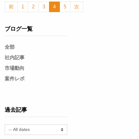
前
1
2
3
4
5
次
网络科技有限公司 【製作協力】株式会社ジェイ・キュービッ
ク、株式会社シンフォニア オープニング...
ブログ一覧
全部
社内記事
市場動向
案件レポ
過去記事