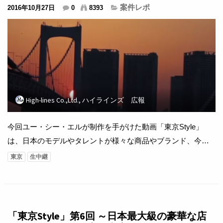
案件レポ
2016年10月27日
0
8393
High-lines Co.,Ltd., ハイラインズ 広報
今回ユー・シー・エルが制作を手がけた動画「東京Style」
は、日本のモデルやタレントが様々な商品やブランド、今の
流行などを紹介していく番組。 今回は「カラオケ館六本木本
東京
生中継
店」での撮影になります。 【製作著作】株式会社ユー・シ
ー・エル 【運営協力】杭州玖猫佳品网?科技有限公司 【製作
協力】株式会社ジェイ・キュービック、株式会社シンフォニ
ア 【Music】 OP Diffe...
「東京Style」第6回 ～日本最大級の豪華な店