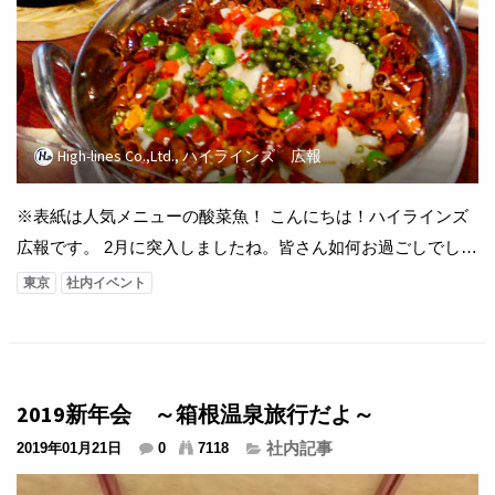
High-lines Co.,Ltd., ハイラインズ 広報
※表紙は人気メニューの酸菜魚！ こんにちは！ハイラインズ
広報です。 2月に突入しましたね。皆さん如何お過ごしでしょ
うか？ 社内は中国の旧正月の影響で、店舗運営担当社員のお
東京
社内イベント
休みが多い一週間です。 決して暇ではありません(´ε｀；) 皆
様ご存知でしょうか？中国では、本日新年元旦なんです。 な
んだか不思議ですよね。2月に新年があるって。 ハイラインズ
内も中国人社員が多く（社長も中国...
2019新年会 ～箱根温泉旅行だよ～
社内記事
2019年01月21日
0
7118